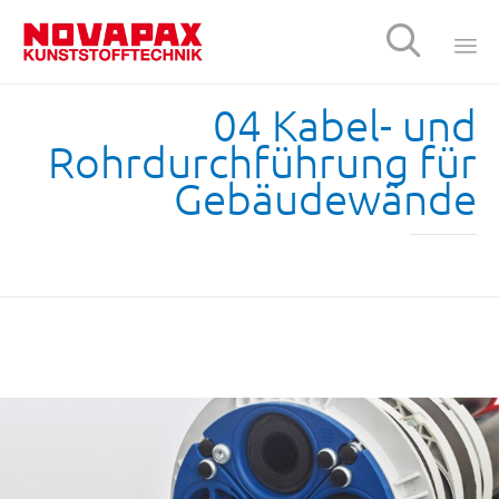

Sk
04 Kabel- und
t
Rohrdurchführung für
c
Gebäudewände