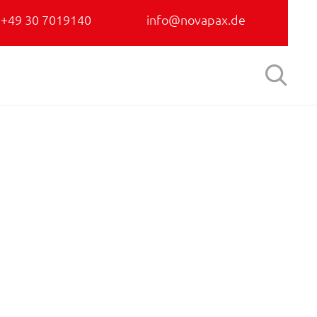
+49 30 7019140
info@novapax.de
Skip

to
content