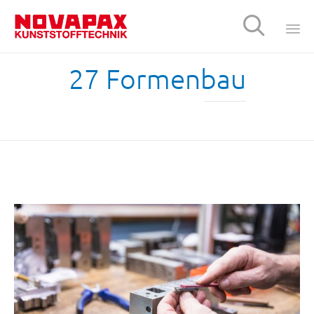

Sk
27 Formenbau
t
c