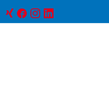
Facebookseite
Instagram-
LinkedIn
von
Seite
Seite
NOVAPAX
von
von
NOVAPAX
NOVAPAX