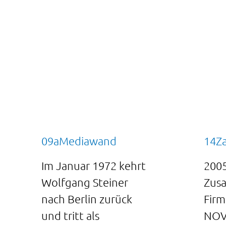
09aMediawand
14Z
Im Januar 1972 kehrt
2005
Wolfgang Steiner
Zus
nach Berlin zurück
Firm
und tritt als
NOV