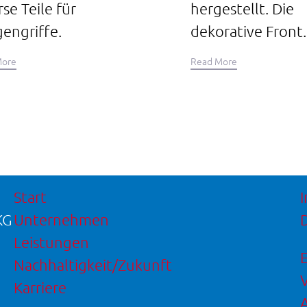
rse Teile für
hergestellt. Die
engriffe.
dekorative Front..
More
Read More
Start
KG
Unternehmen
Leistungen
Nachhaltigkeit/Zukunft
Karriere