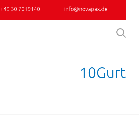
+49 30 7019140
info@novapax.de
Skip

to
content
10Gurt